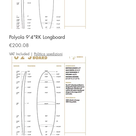
Polyola 9'4"RK Longboard
Price
€200.08
VAT Included
|
Politica spedizioni