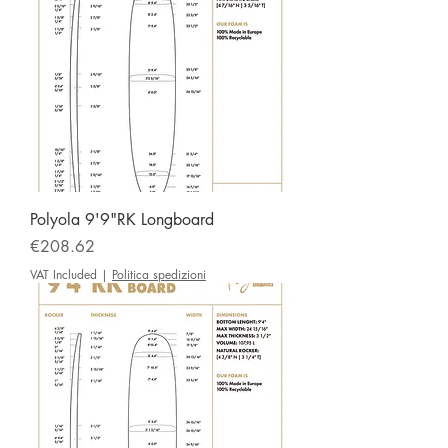
Polyola 9'9"RK Longboard
Price
€208.62
VAT Included
|
Politica spedizioni