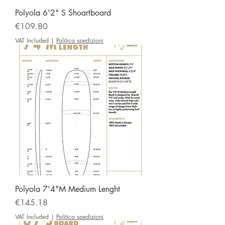
Polyola 6'2" S Shoartboard
Price
€109.80
VAT Included
|
Politica spedizioni
Polyola 7'4"M Medium Lenght
Price
€145.18
VAT Included
|
Politica spedizioni