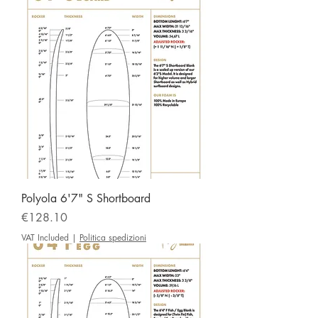
Polyola 6'7" S Shortboard
Price
€128.10
VAT Included
|
Politica spedizioni