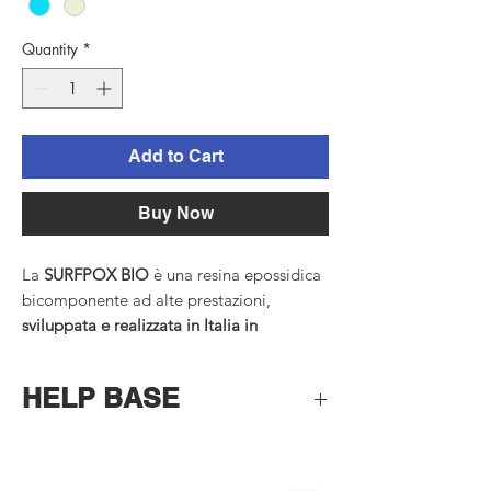
Quantity
*
Add to Cart
Buy Now
La
SURFPOX BIO
è una resina epossidica
bicomponente ad alte prestazioni,
sviluppata e realizzata in Italia in
collaborazione con Shape House
,
specificamente per la
laminazione di
HELP BASE
tavole da surf e ottima anche per altri
natanti affini
come SUP, foil, windsurf,
patini e imbarcazioni leggere.
🔧
Raccomandazioni d’uso
È formulata per garantire
trasparenza,