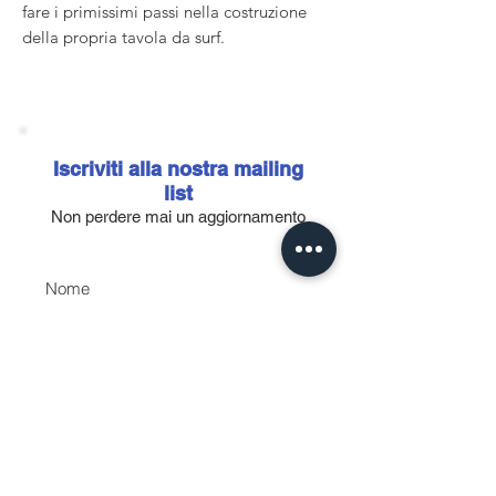
fare i primissimi passi nella costruzione
della propria tavola da surf.
Utilizza il codice #SHAPEYOUROWN per
avere uno sconto sulla spedizione!
📓150 pagine di consigli
📋 Tabelle e schemi descrittivi
Iscriviti alla nostra mailing
📸 Foto dei dettagli
list
♻️ Carta riciclata
Non perdere mai un aggiornamento
Con questa guida non sarai lasciato solo!
Nome
Email
Accetto l'informativa sulla
privacy.
Vedi informativa sulla
privacy
Iscriviti ora