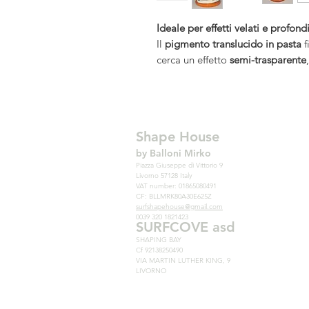
Ideale per effetti velati e profond
Il
pigmento translucido in pasta
f
cerca un effetto
semi-trasparente
ottenere giochi di luce e profondit
Formulato con
pigmenti di alta p
perfettamente compatibile sia c
questo prodotto garantisce una
d
Shape House
totale dell’intensità di colore.
by Balloni Mirko
Piazza Giuseppe di Vittorio 9
Livorno 57128 Italy
VAT number: 01865080491
CF: BLLMRK80A30E625Z
surfshapehouse@gmail.com
0039 320 1821423
SURFCOVE asd
SHAPING BAY
Cf 92138250490
VIA MARTIN LUTHER KING, 9
LIVORNO