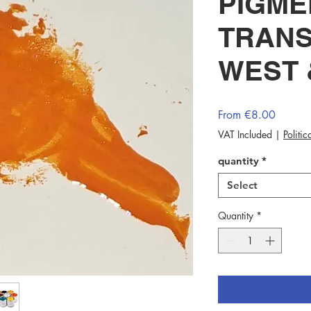
PIGME
TRANS
WEST 
Sale
From
€8.00
Price
VAT Included
|
Politi
quantity
*
Select
Quantity
*