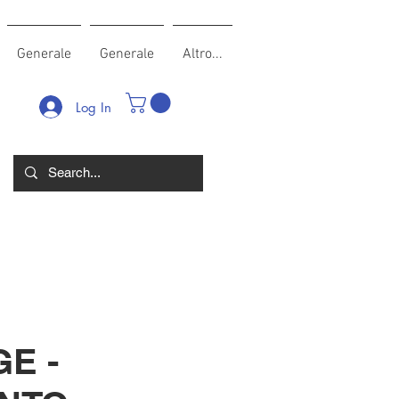
Generale
Generale
Altro...
Log In
E -