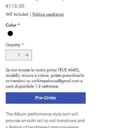
Price
€115.00
VAT Included
|
Politica spedizioni
Color
*
Quantity
*
Se non trovate la vostra pinna TRUE AMES,
modello, misura e colore, potete preordinarla
scrivendoci su surfshapehouse@gmail.com e
sarà disponibile 1-2 settimane.
Pre-Order
The Album performance style twin will
provide smooth rail-to-rail transitions and
a feeling of heightened responsiveness.