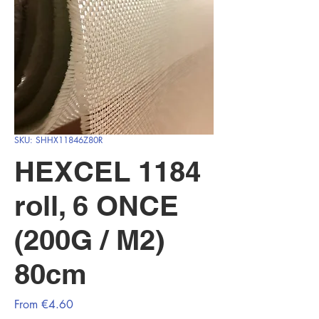
SKU: SHHX11846Z80R
HEXCEL 1184
roll, 6 ONCE
(200G / M2)
80cm
Sale
From
€4.60
Price