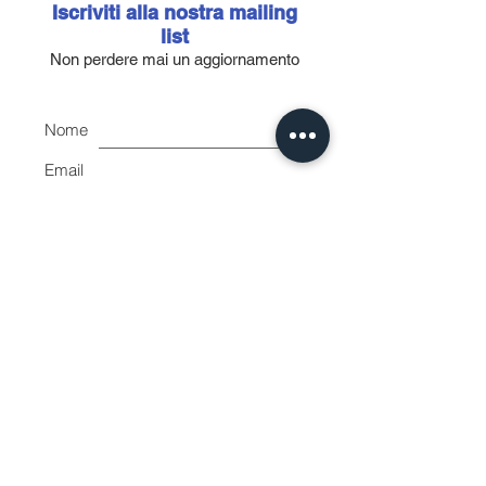
Iscriviti alla nostra mailing
list
Non perdere mai un aggiornamento
Nome
Email
Accetto l'informativa sulla
privacy.
Vedi informativa sulla
privacy
Iscriviti ora
Shape House
by Balloni Mirko
Piazza Giuseppe di Vittorio 9
Livorno 57128 Italy
VAT number:
01865080491