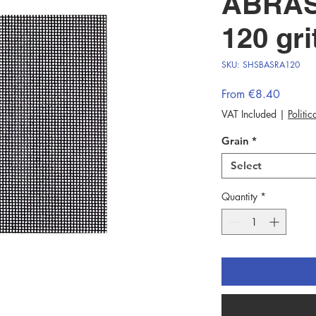
ABRAS
120 gri
SKU: SHSBASRA120
Sale
From
€8.40
Price
VAT Included
|
Politi
Grain
*
Select
Quantity
*