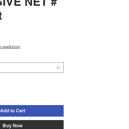
IVE NET #
t
ca spedizioni
Add to Cart
Buy Now