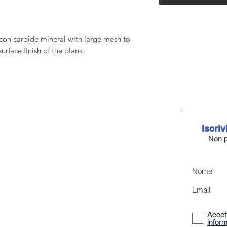
icon carbide mineral with large mesh to
urface finish of the blank.
Iscriv
Non p
Nome
Email
Accett
inform