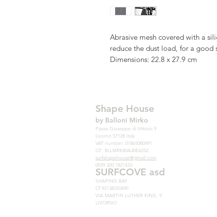
Abrasive mesh covered with a sil
reduce the dust load, for a good s
Dimensions: 22.8 x 27.9 cm
Shape House
by Balloni Mirko
Piazza Giuseppe di Vittorio 9
Livorno 57128 Italy
VAT number: 01865080491
CF: BLLMRK80A30E625Z
surfshapehouse@gmail.com
0039 320 1821423
SURFCOVE asd
SHAPING BAY
Cf 92138250490
VIA MARTIN LUTHER KING, 9
LIVORNO