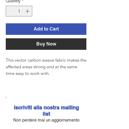
Quantity
*
Add to Cart
Buy Now
This vector carbon weave fabric makes the
affected areas strong and at the same
time easy to work with.
Width 82.5 cm, sold at 50 cm also
consecutive without cutting.
Iscriviti alla nostra mailing
list
Non perdere mai un aggiornamento