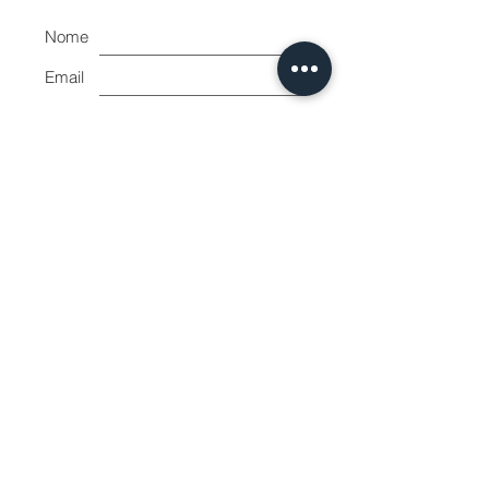
Nome
Email
Accetto l'informativa sulla
privacy.
Vedi informativa sulla
privacy
Iscriviti ora
Shape House
by Balloni Mirko
Piazza Giuseppe di Vittorio 9
Livorno 57128 Italy
VAT number:
01865080491
CF: BLLMRK80A30E625Z
surfshapehouse@gmail.com
0039 320 1821423
SURFCOVE asd
SHAPING BAY
Cf
92138250490