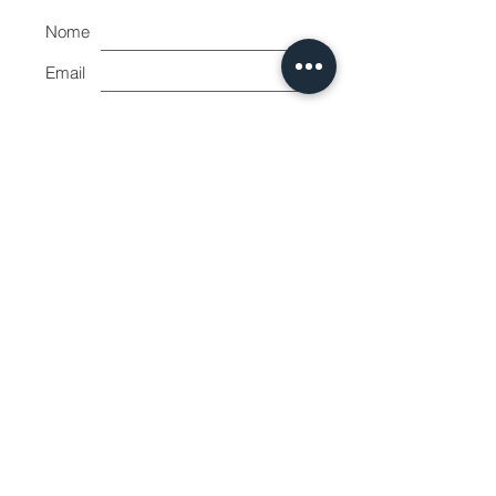
Nome
Email
Accetto l'informativa sulla
privacy.
Vedi informativa sulla
privacy
Iscriviti ora
Shape House
by Balloni Mirko
Piazza Giuseppe di Vittorio 9
Livorno 57128 Italy
VAT number:
01865080491
CF: BLLMRK80A30E625Z
surfshapehouse@gmail.com
0039 320 1821423
SURFCOVE asd
SHAPING BAY
Cf
92138250490